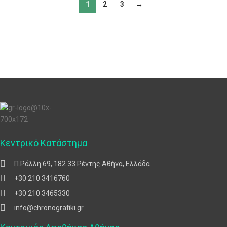
1
2
3
→
Κεντρικό Κατάστημα
Π.Ράλλη 69, 182 33 Ρέντης Αθήνα, Ελλάδα
+30 210 3416760
+30 210 3465330
info@chronografiki.gr