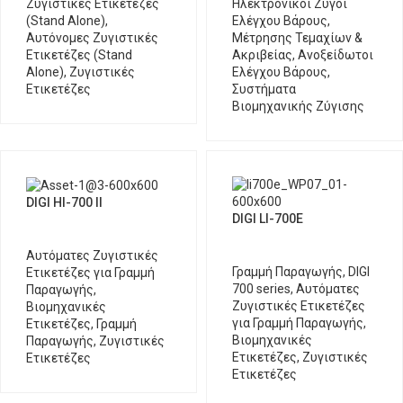
Ζυγιστικές Ετικετέζες
Ηλεκτρονικοί Ζυγοί
(Stand Alone)
,
Ελέγχου Βάρους,
Αυτόνομες Ζυγιστικές
Μέτρησης Τεμαχίων &
Ετικετέζες (Stand
Ακριβείας
,
Ανοξείδωτοι
Alone)
,
Ζυγιστικές
Ελέγχου Βάρους
,
Ετικετέζες
Συστήματα
Βιομηχανικής Ζύγισης
DIGI HI-700 ΙΙ
DIGI LI-700E
Αυτόματες Ζυγιστικές
Γραμμή Παραγωγής
,
DIGI
Ετικετέζες για Γραμμή
700 series
,
Αυτόματες
Παραγωγής
,
Ζυγιστικές Ετικετέζες
Βιομηχανικές
για Γραμμή Παραγωγής
,
Ετικετέζες
,
Γραμμή
Βιομηχανικές
Παραγωγής
,
Ζυγιστικές
Ετικετέζες
,
Ζυγιστικές
Ετικετέζες
Ετικετέζες