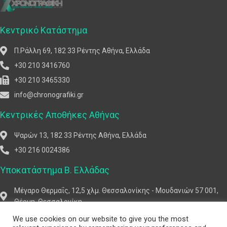
Κεντρικό Κατάστημα
Π.Ράλλη 69, 182 33 Ρέντης Αθήνα, Ελλάδα
+30 210 3416760
+30 210 3465330
info@chronografiki.gr
Κεντρικές Αποθήκες Αθήνας
Ψαρών 13, 182 33 Ρέντης Αθήνα, Ελλάδα
+30 216 0024386
Υποκατάστημα Β. Ελλάδας
Μέγαρο Θερμαΐς, 12,5 χλμ. Θεσσαλονίκης - Μουδανιών 57 001,
Θέρμη, Θεσσαλονίκη
+30 2310 768 666
We use cookies on our website to give you the most