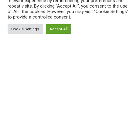
relevant experience by remembering your preferences and
+30 2310 775 769
repeat visits. By clicking “Accept All”, you consent to the use
of ALL the cookies. However, you may visit "Cookie Settings"
salonica@chronografiki.gr
to provide a controlled consent.
Υποκατάστημα Κρήτης
Cookie Settings
Accept All
Στυλ. Γεωργίου 3, 713 05 Μασταμπάς, Ηράκλειο Κρήτης
+30 2810 231 751
+30 2810 360 752
crete@chronografiki.gr
Υψηλή Τεχνολογία - Υψηλές
Υπηρεσίες