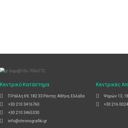
Κεντρικό Κατάστημα
Κεντρικές Α
Π.Ράλλη 69, 182 33 Ρέντης Αθήνα, Ελλάδα
Ψαρών 13, 1
+30 210 3416760
+30 216 002
+30 210 3465330
info@chronografiki.gr