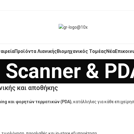
ταιρεία
Προϊόντα Λιανικής
Βιομηχανικός Τομέας
Νέα
Επικοιν
Scanner & PD
ανικής και αποθήκης
ning και φορητών τερματικών (PDA)
, κατάλληλες για κάθε επιχείρησ
, τιμολόγηση, παραλαβές και in-store εξυπηρέτηση.