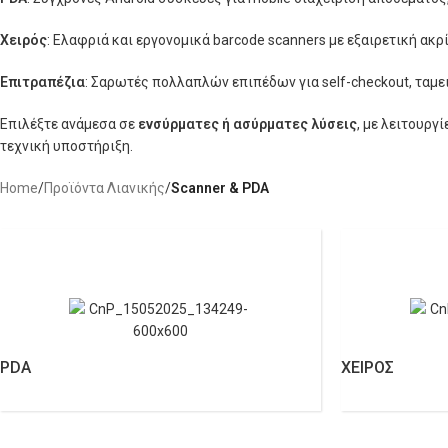
Χειρός
: Ελαφριά και εργονομικά barcode scanners με εξαιρετική ακρ
Επιτραπέζια
: Σαρωτές πολλαπλών επιπέδων για self-checkout, ταμ
Επιλέξτε ανάμεσα σε
ενσύρματες ή ασύρματες λύσεις
, με λειτουργ
τεχνική υποστήριξη.
Home
/
Προϊόντα Λιανικής
/
Scanner & PDA
PDA
ΧΕΙΡΟΣ