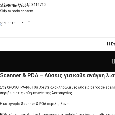
ηλέφωνο : +30 210 3416760
Skip to navigation
Skip to main content
Η Ε
Scanner & PDA – Λύσεις για κάθε ανάγκη λι
Στη ΧΡΟΝΟΓΡΑΦΙΚΗ θα βρείτε ολοκληρωμένες λύσεις
barcode scan
ακρίβεια στις καθημερινές της λειτουργίες.
Η κατηγορία
Scanner & PDA
περιλαμβάνει:
PDA
: Σύγχρονες Android συσκευές για mobile διαχείριση αποθέματος