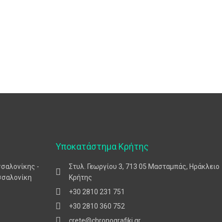
Υποκατάστημα Κρήτης
σσαλονίκης -
Στυλ. Γεωργίου 3, 713 05 Μασταμπάς, Ηράκλειο
σσαλονίκη
Κρήτης
+30 2810 231 751
+30 2810 360 752
crete@chronografiki.gr