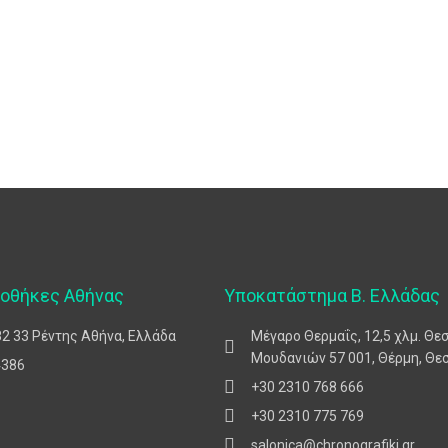
ποθήκες Αθήνας
Υποκατάστημα Β. Ελλάδας
82 33 Ρέντης Αθήνα, Ελλάδα
Μέγαρο Θερμαΐς, 12,5 χλμ. Θε
Μουδανιών 57 001, Θέρμη, Θε
4386
+30 2310 768 666
+30 2310 775 769
salonica@chronografiki.gr