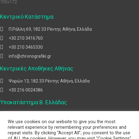
Κεντρικό Κατάστημα
Π.Ράλλη 69, 182 33 Ρέντης Αθήνα, Ελλάδα
+30 210 3416760
+30 210 3465330
info@chronografiki.gr
Κεντρικές Αποθήκες Αθήνας
Ψαρών 13, 182 33 Ρέντης Αθήνα, Ελλάδα
+30 216 0024386
Υποκατάστημα Β. Ελλάδας
Μέγαρο Θερμαΐς, 12,5 χλμ. Θεσσαλονίκης - Μουδανιών 57 001,
We use cookies on our website to give you the most
Θέρμη, Θεσσαλονίκη
relevant experience by remembering your preferences and
+30 2310 768 666
repeat visits. By clicking “Accept All”, you consent to the use
of ALL the cookies. However, you may visit "Cookie Settings"