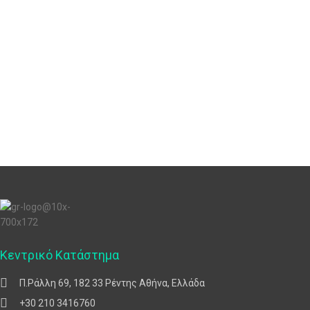
Κεντρικό Κατάστημα
Π.Ράλλη 69, 182 33 Ρέντης Αθήνα, Ελλάδα
+30 210 3416760