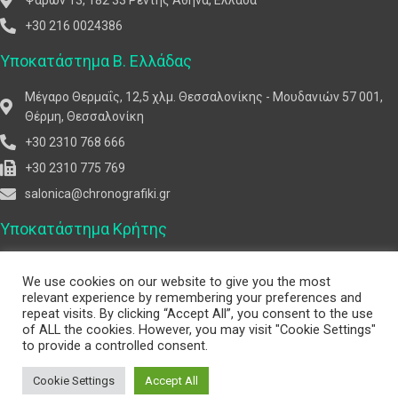
+30 216 0024386
Υποκατάστημα Β. Ελλάδας
Μέγαρο Θερμαΐς, 12,5 χλμ. Θεσσαλονίκης - Μουδανιών 57 001,
Θέρμη, Θεσσαλονίκη
+30 2310 768 666
+30 2310 775 769
salonica@chronografiki.gr
Υποκατάστημα Κρήτης
Στυλ. Γεωργίου 3, 713 05 Μασταμπάς, Ηράκλειο Κρήτης
We use cookies on our website to give you the most
+30 2810 231 751
relevant experience by remembering your preferences and
repeat visits. By clicking “Accept All”, you consent to the use
+30 2810 360 752
of ALL the cookies. However, you may visit "Cookie Settings"
crete@chronografiki.gr
to provide a controlled consent.
Cookie Settings
Accept All