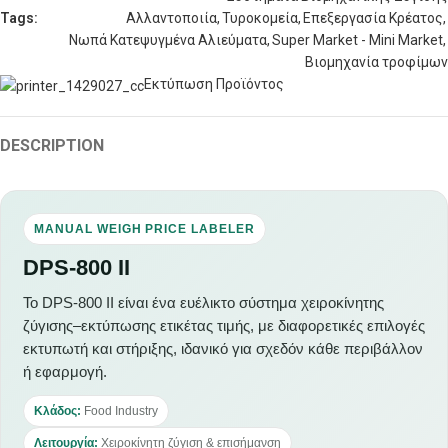
Tags:
Αλλαντοποιία
,
Τυροκομεία
,
Επεξεργασία Κρέατος
,
Νωπά Κατεψυγμένα Αλιεύματα
,
Super Market - Mini Market
,
Βιομηχανία τροφίμων
Εκτύπωση Προϊόντος
DESCRIPTION
MANUAL WEIGH PRICE LABELER
DPS-800 II
Το DPS-800 II είναι ένα ευέλικτο σύστημα χειροκίνητης
ζύγισης–εκτύπωσης ετικέτας τιμής, με διαφορετικές επιλογές
εκτυπωτή και στήριξης, ιδανικό για σχεδόν κάθε περιβάλλον
ή εφαρμογή.
Κλάδος:
Food Industry
Λειτουργία:
Χειροκίνητη ζύγιση & επισήμανση