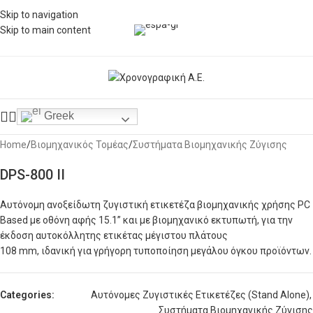
Skip to navigation
Skip to main content
Click to enlarge
Greek
Home
/
Βιομηχανικός Τομέας
/
Συστήματα Βιομηχανικής Ζύγισης
DPS-800 II
Αυτόνομη ανοξείδωτη ζυγιστική ετικετέζα βιομηχανικής χρήσης PC
Based με οθόνη αφής 15.1” και με βιομηχανικό εκτυπωτή, για την
έκδοση αυτοκόλλητης ετικέτας μέγιστου πλάτους
108 mm, ιδανική για γρήγορη τυποποίηση μεγάλου όγκου προϊόντων.
Categories:
Αυτόνομες Ζυγιστικές Ετικετέζες (Stand Alone)
,
Συστήματα Βιομηχανικής Ζύγισης