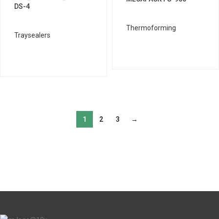
DS-4
Thermoforming
Traysealers
1
2
3
→