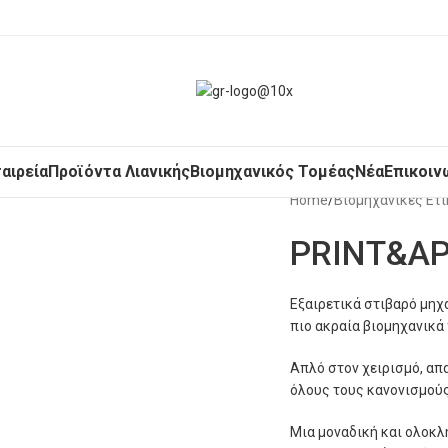
ταιρεία
Προϊόντα Λιανικής
Βιομηχανικός Τομέας
Νέα
Επικοιν
Home
/
Βιομηχανικές Ετ
PRINT&AP
Εξαιρετικά στιβαρό μηχά
πιο ακραία βιομηχανικά
Απλό στον χειρισμό, απ
όλους τους κανονισμούς
Μια μοναδική και ολοκλ