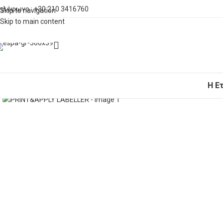
ηλέφωνο : +30 210 3416760
Skip to navigation
Skip to main content
Η Ε
Click to enlarge