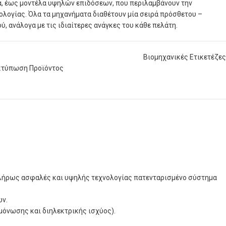
α, έως μοντέλα υψηλών επιδόσεων, που περιλαμβάνουν την
νολογίας. Όλα τα μηχανήματα διαθέτουν μία σειρά πρόσθετου –
, ανάλογα με τις ιδιαίτερες ανάγκες του κάθε πελάτη.
Βιομηχανικές Ετικετέζες
κτύπωση Προϊόντος
 Πλήρως ασφαλές και υψηλής τεχνολογίας πατενταρισμένο σύστημα
ών.
όνωσης και διηλεκτρικής ισχύος).