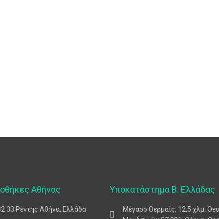
ποθήκες Αθήνας
Υποκατάστημα Β. Ελλάδας
82 33 Ρέντης Αθήνα, Ελλάδα
Μέγαρο Θερμαΐς, 12,5 χλμ. Θε