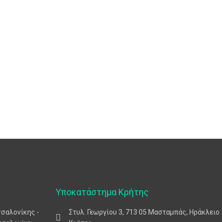
Υποκατάστημα Κρήτης
σσαλονίκης -
Στυλ. Γεωργίου 3, 713 05 Μασταμπάς, Ηράκλειο