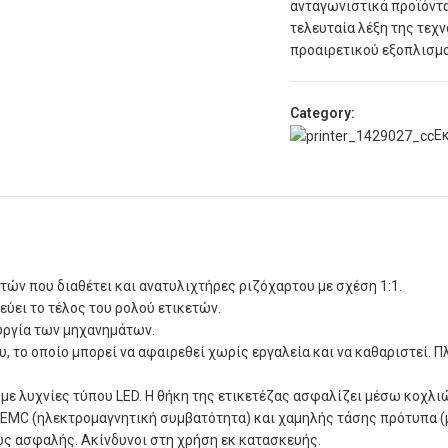
ανταγωνιστικά προϊόντ
τελευταία λέξη της τεχ
προαιρετικού εξοπλισμού
Category:
Ε
ών που διαθέτει και ανατυλιχτήρες ριζόχαρτου με σχέση 1:1.
ύει το τέλος του ρολού ετικετών.
υργία των μηχανημάτων.
, το οποίο μπορεί να αφαιρεθεί χωρίς εργαλεία και να καθαριστεί.
ε λυχνίες τύπου LED. Η θήκη της ετικετέζας ασφαλίζει μέσω κοχλι
MC (ηλεκτρομαγνητική συμβατότητα) και χαμηλής τάσης πρότυπα (μ
ως ασφαλής. Ακίνδυνοι στη χρήση εκ κατασκευής.