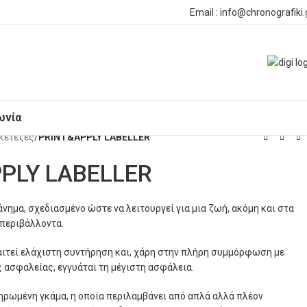
Email : info@chronografiki.
ωνία
ικετέζες
/
PRINT&APPLY LABELLER
PLY LABELLER
νημα, σχεδιασμένο ώστε να λειτουργεί για μια ζωή, ακόμη και στα
 περιβάλλοντα.
αιτεί ελάχιστη συντήρηση και, χάρη στην πλήρη συμμόρφωση με
 ασφαλείας, εγγυάται τη μέγιστη ασφάλεια.
ηρωμένη γκάμα, η οποία περιλαμβάνει από απλά αλλά πλέον