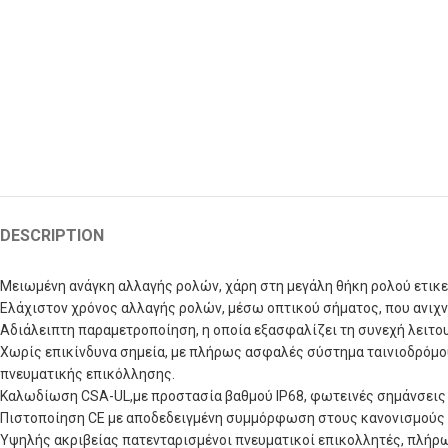
DESCRIPTION
Μειωμένη ανάγκη αλλαγής ρολών, χάρη στη μεγάλη θήκη ρολού ετικετ
Ελάχιστον χρόνος αλλαγής ρολών, μέσω οπτικού σήματος, που ανιχνε
Αδιάλειπτη παραμετροποίηση, η οποία εξασφαλίζει τη συνεχή λειτο
Χωρίς επικίνδυνα σημεία, με πλήρως ασφαλές σύστημα ταινιοδρόμου
πνευματικής επικόλλησης.
Καλωδίωση CSA-UL,με προστασία βαθμού IP68, φωτεινές σημάνσεις μ
Πιστοποίηση CE με αποδεδειγμένη συμμόρφωση στους κανονισμούς E
Υψηλής ακριβείας πατενταρισμένοι πνευματικοί επικολλητές, πλήρ