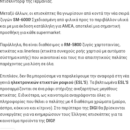
Ντίσελντορφ της Γερμανίας.
Μεταξύ άλλων, οι επισκέπτες θα γνωρίσουν από κοντά την νέα σειρά
ζυγών
SM-6000
! Σχεδιασμένη από φιλικά προς το περιβάλλον υλικά
και με μια έκδοση κατάλληλη για ΑΜΕΑ, αποτελεί μια σημαντική
προσθήκη για κάθε supermarket.
Παράλληλα, θα είναι διαθέσιμος o
RM-5800
ζυγός χαρτοταινίας,
ετικέτας και linerless (ετικέτα συνεχούς ροής χαρτιού με αυτόματο
σύστημα κοπής) που ικανοποιεί και τους πιο απαιτητικούς πελάτες
παρέχοντας μια λύση σε όλα.
Επιπλέον, δεν θα μπορούσαμε να παραλείψουμε την αναφορά στη νέα
γενιά
ηλεκτρονικών ετικετών ραφιού
(
ESL’S
). Τα βελτιωμένα
ESL’S
προσαρμόζονται σε ένα ράφι στήριξης ανεξαρτήτως μεγέθους
ετικέτας. Ειδικότερα, ως καινοτομία αναγράφονται όλες οι
πληροφορίες που θέλει ο πελάτης με 4 διαθέσιμα χρώματα (μαύρο,
άσπρο, κόκκινο και κίτρινο). Στο περίπτερο της
DIGI
θα βρίσκονται
συνεργάτες για να ενημερώσουν τους Έλληνες επισκέπτες για τα
καινοτόμα προϊόντα της
DIGI!