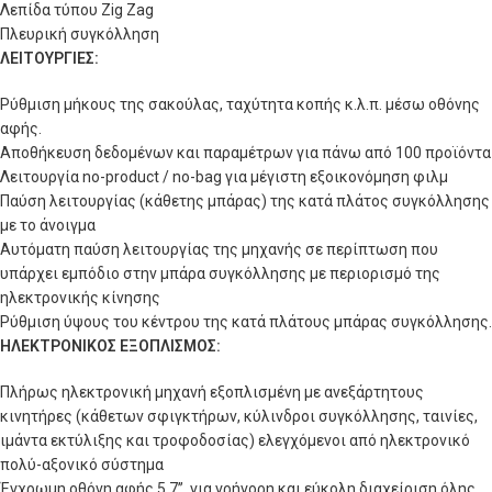
Λεπίδα τύπου Zig Zag
Πλευρική συγκόλληση
ΛΕΙΤΟΥΡΓΙΕΣ:
Ρύθμιση μήκους της σακούλας, ταχύτητα κοπής κ.λ.π. μέσω οθόνης
αφής.
Αποθήκευση δεδομένων και παραμέτρων για πάνω από 100 προϊόντα
Λειτουργία no-product / no-bag για μέγιστη εξοικονόμηση φιλμ
Παύση λειτουργίας (κάθετης μπάρας) της κατά πλάτος συγκόλλησης
με το άνοιγμα
Αυτόματη παύση λειτουργίας της μηχανής σε περίπτωση που
υπάρχει εμπόδιο στην μπάρα συγκόλλησης με περιορισμό της
ηλεκτρονικής κίνησης
Ρύθμιση ύψους του κέντρου της κατά πλάτους μπάρας συγκόλλησης.
ΗΛΕΚΤΡΟΝΙΚΟΣ ΕΞΟΠΛΙΣΜΟΣ:
Πλήρως ηλεκτρονική μηχανή εξοπλισμένη με ανεξάρτητους
κινητήρες (κάθετων σφιγκτήρων, κύλινδροι συγκόλλησης, ταινίες,
ιμάντα εκτύλιξης και τροφοδοσίας) ελεγχόμενοι από ηλεκτρονικό
πολύ-αξονικό σύστημα
Έγχρωμη οθόνη αφής 5,7’’, για γρήγορη και εύκολη διαχείριση όλης