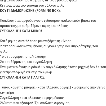
Μηχανικό σύστημα στήριξης
διπλού
ρόλλου φιλμ
Κεντράρισμα του τυπωμένου ρόλλου φιλμ
ΚΟΥΤΙ ΔΙΑΜΟΡΦΩΣΗΣ (
FORMING BOX
):
Ποικίλος διαμορφούμενος σχεδιασμός «καλουπιού» βάσει του
προϊόντος, με ρυθμιζόμενο ύψος και πλάτος
ΣΥΓΚΟΛΛΗΣΗ ΚΑΤΑ ΜΗΚΟΣ:
Κατά μήκος συγκόλληση με ανεξάρτητη κίνηση
2 σετ ράουλων κατά μήκους συγκόλλησης και συγκράτησης του
φιλμ
1o σετ συγκράτησης/τάνυσης
2ο σετ θέρμανση και συγκόλληση
Πνευματικό άνοιγμα ράουλων συγκόλλησης όταν η μηχανή δεν λειτου
για την αποφυγή καύσης του φιλμ
ΣΥΓΚΟΛΛΗΣΗ ΚΑΤΑ ΠΛΑΤΟΣ:
Tύπος κάθετης μπάρας (κατά πλάτους ραφής) κινούμενης από Servo
κινητήρα
Συγκόλληση κατά πλάτους ραφής μήκους
260 mm που εξασφαλίζει απόλυτη σφράγιση