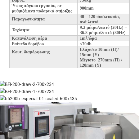
Βάρος:
7
5
0kg
Ύψος πάγκου εργασίας σε
900mm
ρυθμιζόμενα ποδαρικά στήριξης
40 – 120 συσκευασίες
Παραγωγικότητα
ανά λεπτό
9.2 μέτρα/λεπτό (20
Hz
) –
Ταχύτητα
36.8 μέτρα/λεπτό (80
Hz
)
Κατανάλωση αέρα
1
m
/
ώρα
3
Επίπεδο θορύβου
<70
db
Ελάχιστο 10mm (Π)/
Κουτί διαμόρφωσης
15mm (Υ)
Μέγιστο 270mm (Π) /
120mm (Υ)