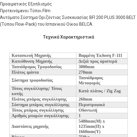
Προαιρετικός Εξοπλισμός
Προτεινόμενοι Τύποι Film
Αυτόματο Σύστημα Οριζόντιας Συσκευασίας BFI 200 PLUS 3000 BELT
(Τύπου Flow-Pack) του Ισπανικού Οίκου BELCA.
Τεχνικά Χαρακτηριστικά
Κατασκευή Μηχανής
Βαμμένη Έκδοση F-111
Κατεύθυνση Μηχανής
Δεξιά προς αριστερά
Ταινιόδρομος Τροφοδοσίας
3000
mm
Πλάτος ιμάντα
270
mm
Ταινιόδρομος
Σύστημα τροφοδοσίας
Μεταφοράς
Τύπος συγκόλλησης/ Τύπος
Κατά πλάτος /
Zig Zag
κοπής
Πλάτος μπάρας συγκόλλησης
26
0
mm
Σύστημα μπάρας συγκόλλησης
Περιστροφικό
Τύπος μπάρας συγκόλλησης
Οδοντωτή
Αριθμός μπαρών συγκόλλησης
1
5480
mm
(
M
)
x
Διαστάσεις μηχανής
1235
mm
(Π)
x
1660
mm(Y)