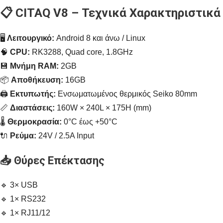
📋 CITAQ V8 – Τεχνικά Χαρακτηριστικά
🖥️
Λειτουργικό:
Android 8 και άνω / Linux
🧠
CPU:
RK3288, Quad core, 1.8GHz
💾
Μνήμη RAM:
2GB
📦
Αποθήκευση:
16GB
🖨️
Εκτυπωτής:
Ενσωματωμένος θερμικός Seiko 80mm
📏
Διαστάσεις:
160W × 240L × 175H (mm)
🌡️
Θερμοκρασία:
0°C έως +50°C
🔌
Ρεύμα:
24V / 2.5A Input
📥 Θύρες Επέκτασης
🔹 3× USB
🔹 1× RS232
🔹 1× RJ11/12