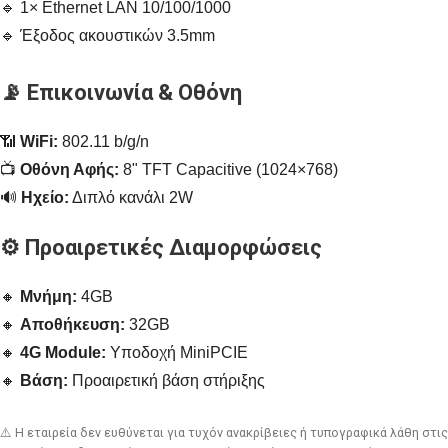
🔹 1× Ethernet LAN 10/100/1000
🔹 Έξοδος ακουστικών 3.5mm
📡 Επικοινωνία & Οθόνη
📶
WiFi:
802.11 b/g/n
📺
Οθόνη Αφής:
8" TFT Capacitive (1024×768)
🔊
Ηχείο:
Διπλό κανάλι 2W
⚙️ Προαιρετικές Διαμορφώσεις
🔸
Μνήμη:
4GB
🔸
Αποθήκευση:
32GB
🔸
4G Module:
Υποδοχή MiniPCIE
🔸
Βάση:
Προαιρετική βάση στήριξης
⚠️ Η εταιρεία δεν ευθύνεται για τυχόν ανακρίβειες ή τυπογραφικά λάθη στις