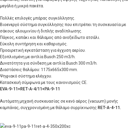
μεγάλα ή μικρά πακέτα.
Πολλές επιλογές μπάρας συγκόλλησης.
Βιοενεργό σύστημα συγκόλλησης που επιτρέπει τη συσκευασία με
σάκους αλουμινίου ή διπλής αναδίπλωσης.
Πάγκος, καπάκι και θάλαμος από ανοξείδωτο ατσάλι.
Εύκολη συντήρηση και καθαρισμός.
Προαιρετική εγκατάσταση για έγχυση αερίου.
Εξοπλισμένη με αντλία Busch 250 m3/h.
Δυνατότητα για σύνδεση με αντλία Busch 300 m3/h.
Διαστάσεις θαλάμου: 1175
x
665
x
300
mm
.
Ψηφιακό σύστημα ελέγχου.
Κατασκευή σύμφωνα με τους κανονισμούς
CE
.
EVA-9-11+RET-A-4/11+PA-9-11
Αυτόματη μηχανή συσκευασίας σε κενό αέρος (vacuum) μονής
καμπάνας, συγχρονισμένη με θάλαμο συρρίκνωσης
RET-A-4-11
.