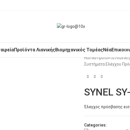
ταιρεία
Προϊόντα Λιανικής
Βιομηχανικός Τομέας
Νέα
Επικοιν
Home
/
Προϊόντα Λιανική
Συστήματα Ελέγχου Πρ
SYNEL SY
Έλεγχος πρόσβασης εισό
Categories: