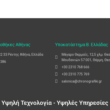
ποθήκες Αθήνας
Υποκατάστημα Β. Ελλάδας
82 33 Ρέντης Αθήνα, Ελλάδα
Μέγαρο Θερμαΐς, 12,5 χλμ. Θε
Μουδανιών 57 001, Θέρμη, Θε
4386
+30 2310 768 666
+30 2310 775 769
salonica@chronografiki.gr
Υψηλή Τεχνολογία - Υψηλές Υπηρεσίες