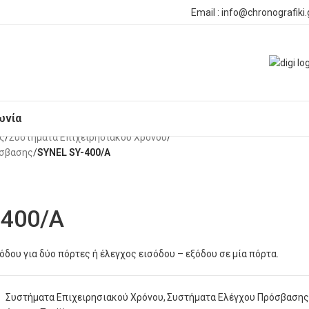
Email : info@chronografiki.
ωνία
ς
/
Συστήματα Επιχειρησιακού Χρόνου
/
όσβασης
/
SYNEL SY-400/A
-400/A
δου για δύο πόρτες ή έλεγχος εισόδου – εξόδου σε μία πόρτα.
Συστήματα Επιχειρησιακού Χρόνου
,
Συστήματα Ελέγχου Πρόσβασης