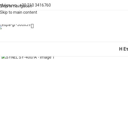
ηλέφωνο : +30 210 3416760
Skip to navigation
Skip to main content
Η Ε
Click to enlarge