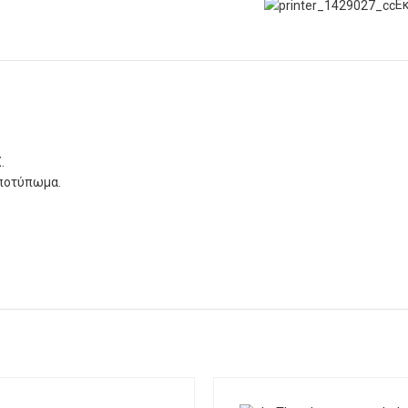
Ε
X
.
αποτύπωμα.