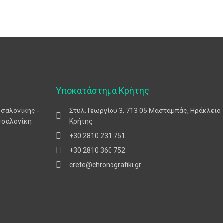
Υποκατάστημα Κρήτης
σσαλονίκης -
Στυλ. Γεωργίου 3, 713 05 Μασταμπάς, Ηράκλειο
σσαλονίκη
Κρήτης
+30 2810 231 751
+30 2810 360 752
crete@chronografiki.gr