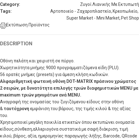
Category:
Ζυγοί Λιανικής Με Εκτυπωτή
Tags:
Αρτοποιείο - Ζαχαροπλαστείο
,
Κρεοπωλείο
,
Super Market - Mini Market
,
Pet Shop
Εκτύπωση Προϊόντος
DESCRIPTION
Οθόνη πελάτη και χειριστή σε πύργο.
Χωρητικότητα μνήμης 9000 προγραμματιζόμενα είδη (PLU).
56 ορατές μνήμες (presets) για άμεση κλήση κωδικών.
Αλφαριθμητική φωτεινή οθόνη DOT-MATRIX πράσινου χρώματος
2 σειρών, με δυνατότητα επιλογής τριών διαφημιστικών MENU με
maximum τριών μηνυμάτων ανά MENU.
Αναγραφή της ονομασίας του ζυγιζόμενου είδους στην οθόνη
&
ταυτόχρονη
εμφάνιση του βάρους, της τιμής κιλού & της αξίας
του.
Xρησιμοποιεί μεγάλη ποικιλία ετικετών όπου εκτυπώνει ονoμασία
είδους,σύνθεση,αλλεριογόνα συστατικά με σαφή διάκριση, τιμή
κιλού, βάρος, αξία, ημερομηνίες παραγωγής-λήξης, Barcode, QRcode