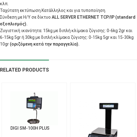
κλπ.
Ταχύτατη εκτύπωση.Κατάλληλος και για τυποποίηση.
Σύνδεση με Η/Υ σε δίκτυο
ALL SERVER ETHERNET TCP/IP (standard
εξοπλισμός).
Ζυγιστική ικανότητα: 15kg με διπλή κλίμακα ζύγισης: 0-6kg 2gr και
6-15kg 5gr ή 30kg με διπλή κλίμακα ζύγισης: 0-15kg 5gr και 15-30kg
10gr
(οριζόμενη κατά την παραγγελία).
RELATED PRODUCTS
DIGI SM-100H PLUS