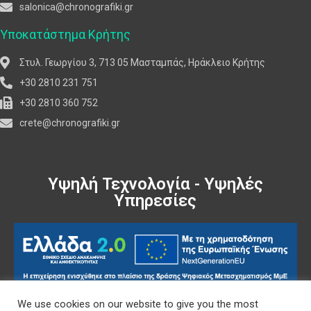
salonica@chronografiki.gr
Υποκατάστημα Κρήτης
Στυλ. Γεωργίου 3, 713 05 Μασταμπάς, Ηράκλειο Κρήτης
+30 2810 231 751
+30 2810 360 752
crete@chronografiki.gr
Υψηλή Τεχνολογία - Υψηλές
Υπηρεσίες
We use cookies on our website to give you the most
Πολιτική Δεδομένων