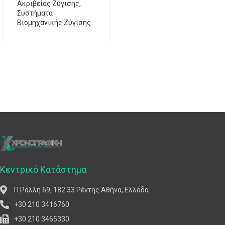
Ακριβείας Ζύγισης
,
Συστήματα
Βιομηχανικής Ζύγισης
Κεντρικό Κατάστημα
Π.Ράλλη 69, 182 33 Ρέντης Αθήνα, Ελλάδα
+30 210 3416760
+30 210 3465330