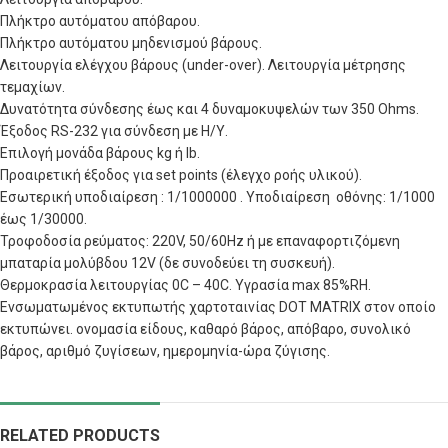
Πλήκτρο αυτόματου απόβαρου.
Πλήκτρο αυτόματου μηδενισμού βάρους.
Λειτουργία ελέγχου βάρους (under-over). Λειτουργία μέτρησης
τεμαχίων.
Δυνατότητα σύνδεσης έως και 4 δυναμοκυψελών των 350 Ohms.
Έξοδος RS-232 για σύνδεση με Η/Υ.
Επιλογή μονάδα βάρους kg ή lb.
Προαιρετική έξοδος για set points (έλεγχο ροής υλικού).
Εσωτερική υποδιαίρεση : 1/1000000 . Υποδιαίρεση οθόνης: 1/1000
έως 1/30000.
Τροφοδοσία ρεύματος: 220V, 50/60Hz ή με επαναφορτιζόμενη
μπαταρία μολύβδου 12V (δε συνοδεύει τη συσκευή).
Θερμοκρασία λειτουργίας 0C – 40C. Υγρασία max 85%RH.
Ενσωματωμένος εκτυπωτής χαρτοταινίας DOT MATRIX στον οποίο
εκτυπώνει. ονομασία είδους, καθαρό βάρος, απόβαρο, συνολικό
βάρος, αριθμό ζυγίσεων, ημερομηνία-ώρα ζύγισης.
RELATED PRODUCTS