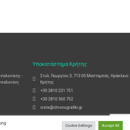
Υποκατάστημα Κρήτης
σσαλονίκης -
Στυλ. Γεωργίου 3, 713 05 Μασταμπάς, Ηράκλειο
σσαλονίκη
Κρήτης
+30 2810 231 751
+30 2810 360 752
crete@chronografiki.gr
king
Cookie Settings
Accept All