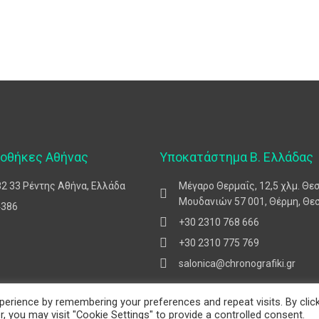
ποθήκες Αθήνας
Υποκατάστημα Β. Ελλάδας
82 33 Ρέντης Αθήνα, Ελλάδα
Μέγαρο Θερμαΐς, 12,5 χλμ. Θε
Μουδανιών 57 001, Θέρμη, Θε
4386
+30 2310 768 666
+30 2310 775 769
salonica@chronografiki.gr
erience by remembering your preferences and repeat visits. By clic
, you may visit "Cookie Settings" to provide a controlled consent.