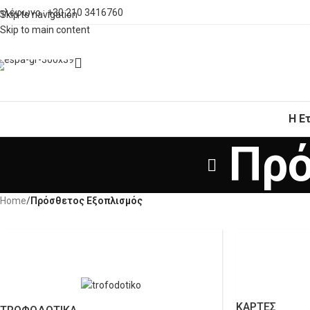
ηλέφωνο : +30 210 3416760
Skip to navigation
Skip to main content
Η Ε
Πρό
Home
/
Πρόσθετος Εξοπλισμός
ΚΑΡΤΕΣ