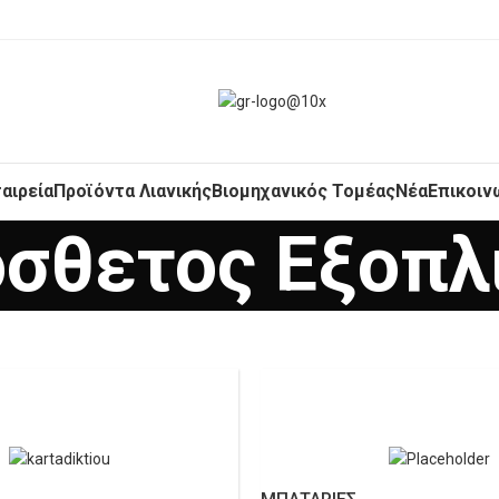
ταιρεία
Προϊόντα Λιανικής
Βιομηχανικός Τομέας
Νέα
Επικοιν
σθετος Εξοπλ