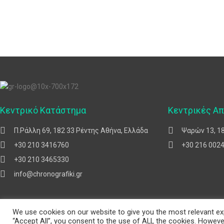
Κεντρικό Κατάστημα
Κεντρικές Α
Π.Ράλλη 69, 182 33 Ρέντης Αθήνα, Ελλάδα
Ψαρών 13, 1
+30 210 3416760
+30 216 002
+30 210 3465330
info@chronografiki.gr
We use cookies on our website to give you the most relevant exp
“Accept All”, you consent to the use of ALL the cookies. However