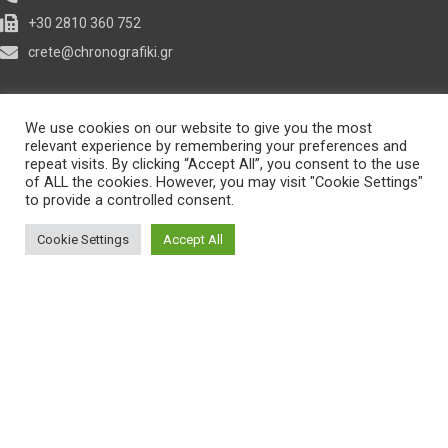
+30 2810 360 752
crete@chronografiki.gr
We use cookies on our website to give you the most
Υψηλή Τεχνολογία - Υψηλές
relevant experience by remembering your preferences and
Υπηρεσίες
repeat visits. By clicking “Accept All”, you consent to the use
of ALL the cookies. However, you may visit "Cookie Settings"
to provide a controlled consent.
Cookie Settings
Accept All
Πολιτική Δεδομένων
Πολιτική Cookies