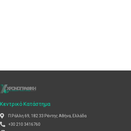
Κεντρικό Κατάστημα
Π.Ράλλη 69, 182 33 Ρέντης Αθήνα, Ελλάδα
+30 210 3416760