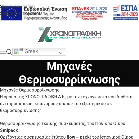
Skip to navigation
Skip to main content
Greek
Μηχανές
Θερμοσυρρίκνωσης
Μηχανές Θερμοσυρρίκνωσης
H ομάδα της ΧΡΟΝΟΓΡΑΦΙΚΗ Α.Ε., με την τεχνογνωσία που διαθέτει,
αντιπροσωπεύει επώνυμους οίκους του εξωτερικού σε
θερμοσυρρίκνωσης:
Θερμοσυρρίκνωσης τελικής συσκευασίας, του Ιταλικού Οίκου
Smipack
Oριζόντιας συσκευασίας (τύπου
flow
–
pack
) του Ισπανικού Οίκου